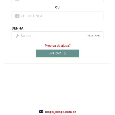
OU
SENHA
MOSTRAR
Precisa de ajuda?
ENTRAR
CNPJ: 74.874.272/0001-57
bngc@bngc.com.br